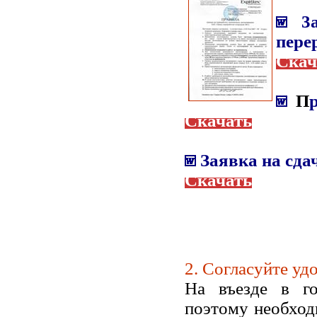
3
пере
Скач
П
Скачать
Заявка на сд
Скачать
2. Согласуйте уд
На
въезде в
г
поэтому необхо