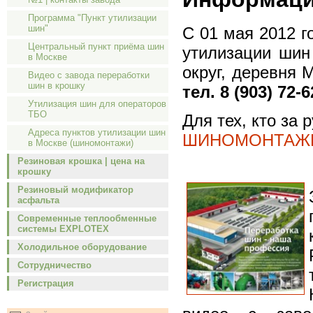
Программа "Пункт утилизации
шин"
C 01 мая 2012 г
Центральный пункт приёма шин
утилизации шин
в Москве
округ, деревня 
Видео с завода переработки
шин в крошку
тел. 8 (903) 72-6
Утилизация шин для операторов
ТБО
Для тех, кто за
Адреса пунктов утилизации шин
ШИНОМОНТАЖЕ
в Москве (шиномонтажи)
Резиновая крошка | цена на
крошку
Резиновый модификатор
асфальта
Современные теплообменные
системы EXPLOTEX
Холодильное оборудование
Сотрудничество
Регистрация