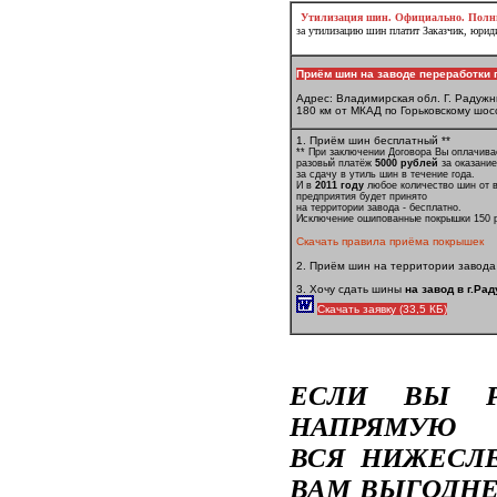
Утилизация шин. Официально. Полны
за утилизацию шин платит Заказчик, юрид
Приём шин на заводе переработки
Адрес: Владимирская обл. Г. Радуж
180 км от МКАД по Горьковскому шос
1. Приём шин бесплатный **
** При заключении Договора Вы оплачива
разовый платёж
5000 рублей
за оказание
за сдачу в утиль шин в течение года.
И в
2011 году
любое количество шин от 
предприятия будет принято
на территории завода - бесплатно.
Исключение ошипованные покрышки 150 
Скачать правила приёма покрышек
2. Приём шин на территории завода
3. Хочу сдать шины
на завод в г.Ра
Скачать заявку (33,5 КБ)
ЕСЛИ ВЫ Р
НАПРЯМУЮ 
ВСЯ НИЖЕСЛ
ВАМ ВЫГОДНЕ