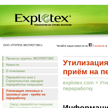
ООО «ГРУППА ЭКСПЛОТЭКС»
Читайте наши новости на
Facebook
и
Проекты группы ЭКСПЛОТЭКС
Утилизация
Новости
приём на п
О компании
Переработка шин |
Строительство заводов
explotex.com
>
Ути
переработки покрышек
переработку
Утилизация легковых и
грузовых шин - приём на
переработку
Завод переработки покрышек
Информация
№1 | контакты завода