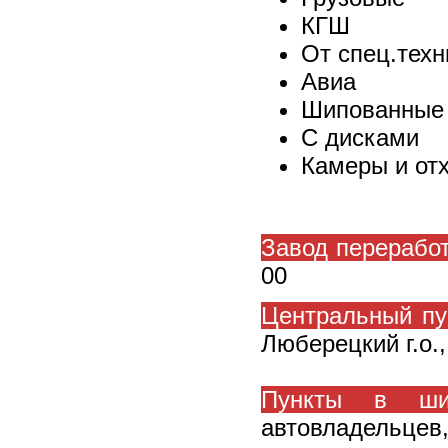
КГШ
От спец.техн
Авиа
Шипованные
С дисками
Камеры и от
Завод перерабо
00
Центральный пу
Люберецкий г.о.
Пункты в шин
автовладельцев,