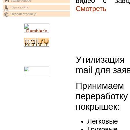
видео с заво
Задай вопрос
Cмотреть
Карта сайта
Первая страница
Утилизация
mail для зая
Принимаем
переработ
покрышек:
Легковые
Грузовые